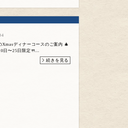
04
INEのXmasディナーコースのご案内 🎄
日〜25日限定🍴...
続きを見る