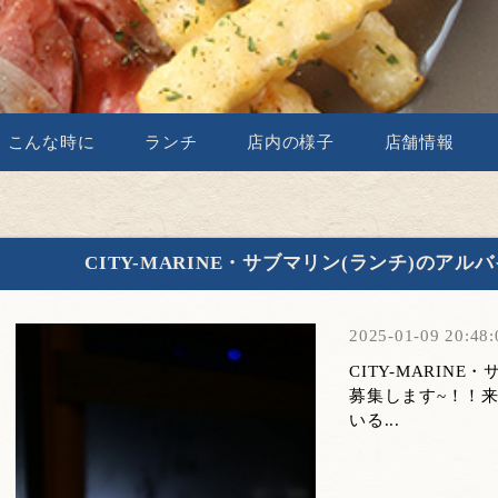
こんな時に
ランチ
店内の様子
店舗情報
CITY-MARINE・サブマリン(ランチ)のア
2025-01-09 20:48:
CITY-MARIN
募集します~！！
いる...