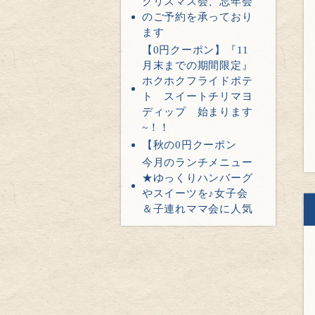
クリスマス会、忘年会
のご予約を承っており
ます
【0円クーポン】『11
月末までの期間限定』
ホクホクフライドポテ
ト スイートチリマヨ
ディップ 始まります
~！！
【秋の0円クーポン
今月のランチメニュー
★ゆっくりハンバーグ
やスイーツを♪女子会
＆子連れママ会に人気