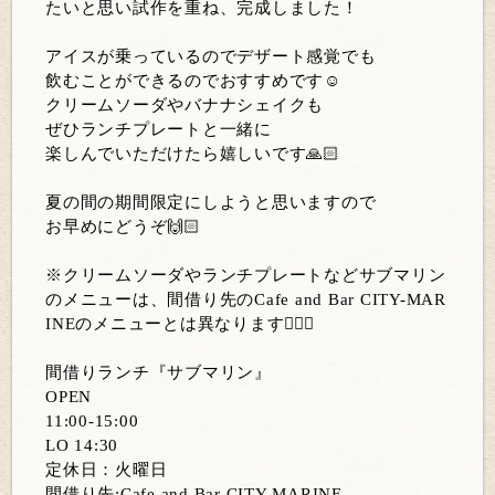
たいと思い試作を重ね、完成しました！
アイスが乗っているのでデザート感覚でも
飲むことができるのでおすすめです☺️
クリームソーダやバナナシェイクも
ぜひランチプレートと一緒に
楽しんでいただけたら嬉しいです🙏🏻
夏の間の期間限定にしようと思いますので
お早めにどうぞ🙌🏻
※クリームソーダやランチプレートなどサブマリン
のメニューは、間借り先のCafe and Bar CITY-MAR
INEのメニューとは異なります🙇🏼‍♀️
間借りランチ『サブマリン』
OPEN
11:00-15:00
LO 14:30
定休日：火曜日
間借り先:Cafe and Bar CITY-MARINE