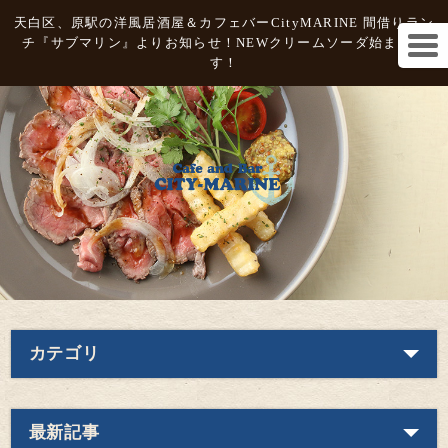
天白区、原駅の洋風居酒屋＆カフェバーCityMARINE 間借りラン
チ『サブマリン』よりお知らせ！NEWクリームソーダ始まりま
す！
カテゴリ
最新記事